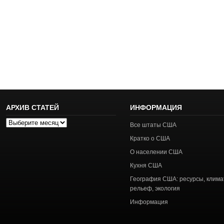
АРХИВ СТАТЕЙ
ИНФОРМАЦИЯ
Архив
Все штаты США
статей
Кратко о США
О населении США
Кухня США
География США: ресурсы, клима
рельеф, экология
Информация