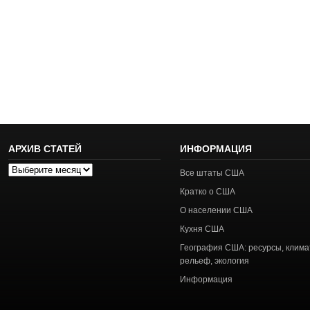
АРХИВ СТАТЕЙ
ИНФОРМАЦИЯ
Архив
Все штаты США
статей
Кратко о США
О населении США
Кухня США
География США: ресурсы, клима
рельеф, экология
Информация