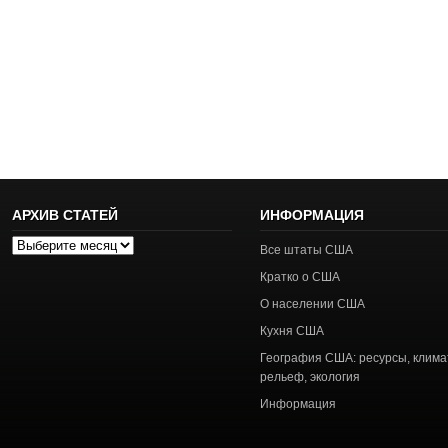
АРХИВ СТАТЕЙ
ИНФОРМАЦИЯ
Архив
Все штаты США
статей
Кратко о США
О населении США
Кухня США
География США: ресурсы, клима
рельеф, экология
Информация