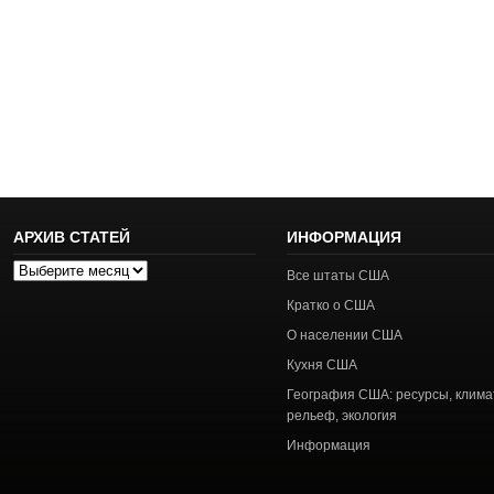
АРХИВ СТАТЕЙ
ИНФОРМАЦИЯ
Архив
Все штаты США
статей
Кратко о США
О населении США
Кухня США
География США: ресурсы, клима
рельеф, экология
Информация