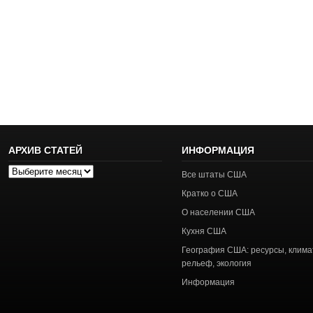
АРХИВ СТАТЕЙ
ИНФОРМАЦИЯ
Архив
Все штаты США
статей
Кратко о США
О населении США
Кухня США
География США: ресурсы, клима
рельеф, экология
Информация