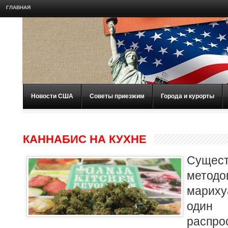
ГЛАВНАЯ
Новости США
Советы приезжим
Города и курорты
КАННАБИС НА КУХНЕ
Сущес
метод
марих
один
расп