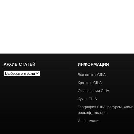
АРХИВ СТАТЕЙ
ИНФОРМАЦИЯ
Архив
Все штаты США
статей
Кратко о США
О населении США
Кухня США
География США: ресурсы, клима
рельеф, экология
Информация