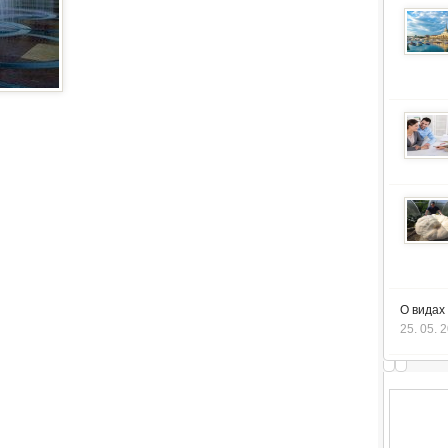
О видах
25. 05. 