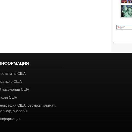
ИНФОРМАЦИЯ
Все штаты США
Кратко о США
О населении США
Кухня США
География США: ресурсы, климат,
рельеф, экология
Информация