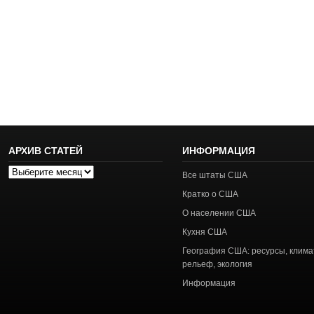
АРХИВ СТАТЕЙ
ИНФОРМАЦИЯ
Архив
Все штаты США
статей
Кратко о США
О населении США
Кухня США
География США: ресурсы, клима
рельеф, экология
Информация