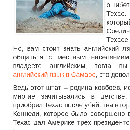
ошибет
Техас
котор
Соеди
Техасе
Но, вам стоит знать английский я
общаться с местным население
владеете английским, тогда в
английский язык в Самаре
, это дово
Ведь этот штат – родина ковбоев, и
многие зачитывались в детстве.
приобрел Техас после убийства в го
Кеннеди, которое было совершено в
Техас дал Америке трех президенто