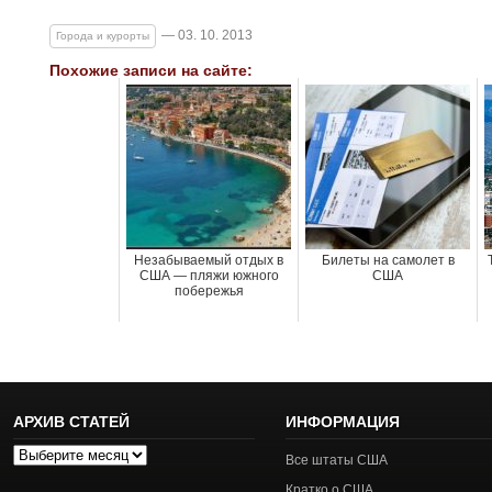
— 03. 10. 2013
Города и курорты
Похожие записи на сайте:
Незабываемый отдых в
Билеты на самолет в
США — пляжи южного
США
побережья
АРХИВ СТАТЕЙ
ИНФОРМАЦИЯ
Архив
Все штаты США
статей
Кратко о США