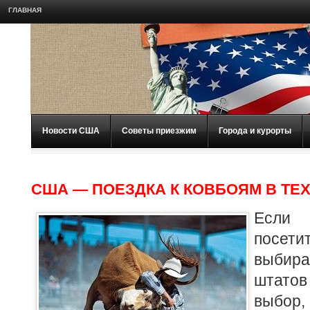
ГЛАВНАЯ
Новости США
Советы приезжим
Города и курорты
США — ПОЕЗДКА К КОВБОЯМ В ТЕХ
Если
пос
выбира
штатов
выбо