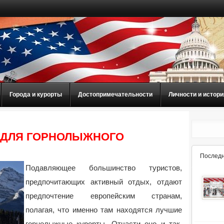
Города и курорты
Достопримечательности
Личности и истори
 ДЛЯ ГОРНОЛЫЖНОГО
Последн
Подавляющее большинство туристов,
предпочитающих активный отдых, отдают
предпочтение европейским странам,
полагая, что именно там находятся лучшие
горнолыжные курорты. Отчасти оно и так,