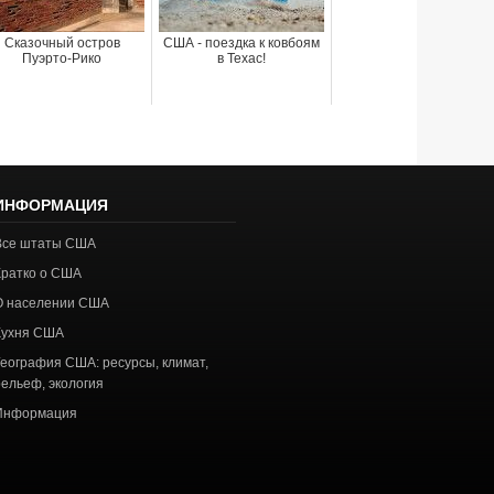
Сказочный остров
США - поездка к ковбоям
Пуэрто-Рико
в Техас!
ИНФОРМАЦИЯ
Все штаты США
Кратко о США
О населении США
Кухня США
География США: ресурсы, климат,
рельеф, экология
Информация