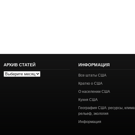
АРХИВ СТАТЕЙ
ИНФОРМАЦИЯ
Архив
Все штаты США
статей
Кратко о США
О населении США
Кухня США
География США: ресурсы, клима
рельеф, экология
Информация