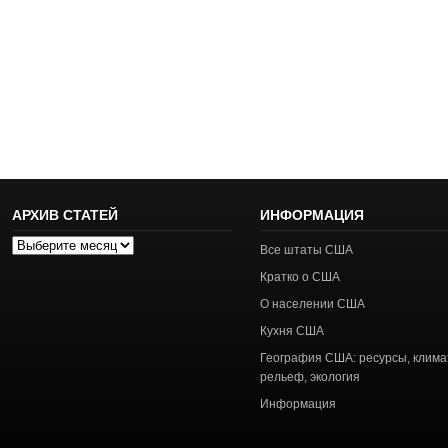
АРХИВ СТАТЕЙ
ИНФОРМАЦИЯ
Архив
Все штаты США
статей
Кратко о США
О населении США
Кухня США
География США: ресурсы, клима
рельеф, экология
Информация