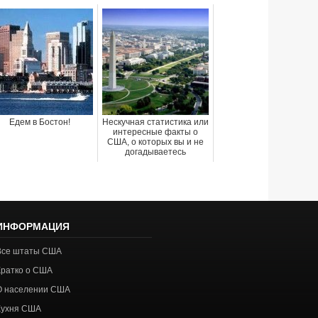
Едем в Бостон!
Нескучная статистика или
интересные факты о
США, о которых вы и не
догадываетесь
ИНФОРМАЦИЯ
Все штаты США
Кратко о США
О населении США
Кухня США