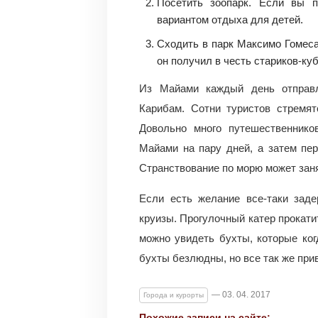
Посетить зоопарк. Если вы 
вариантом отдыха для детей.
Сходить в парк Максимо Гомеса
он получил в честь стариков-ку
Из Майами каждый день отправл
Карибам. Сотни туристов стремят
Довольно много путешественнико
Майами на пару дней, а затем пе
Странствование по морю может заня
Если есть желание все-таки заде
круизы. Прогулочный катер прокати
можно увидеть бухты, которые ко
бухты безлюдны, но все так же при
— 03. 04. 2017
Города и курорты
Похожие записи на сайте: