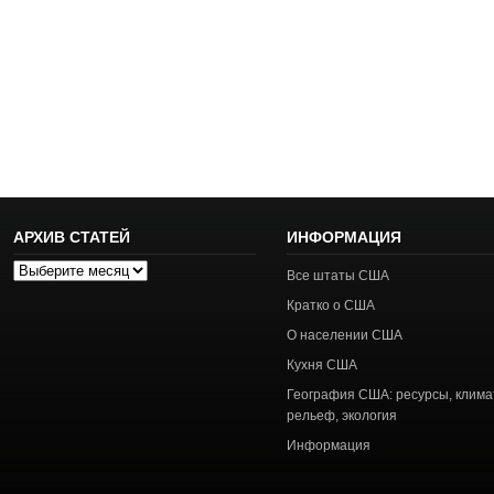
АРХИВ СТАТЕЙ
ИНФОРМАЦИЯ
Архив
Все штаты США
статей
Кратко о США
О населении США
Кухня США
География США: ресурсы, клима
рельеф, экология
Информация