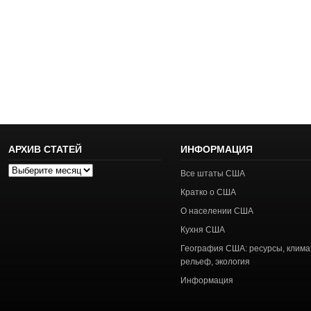
АРХИВ СТАТЕЙ
ИНФОРМАЦИЯ
Архив
Все штаты США
статей
Кратко о США
О населении США
Кухня США
География США: ресурсы, клима
рельеф, экология
Информация