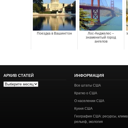
Поездка в Вашингтон
Лос-Анджелес –
знаменитый город
ангелов
АРХИВ СТАТЕЙ
ИНФОРМАЦИЯ
Архив
Все штаты США
статей
Кратко о США
О населении США
Кухня США
География США: ресурсы, клима
рельеф, экология