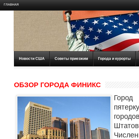
ГЛАВНАЯ
Новости США
Советы приезжим
Города и курорты
ОБЗОР ГОРОДА ФИНИКС
Город
пяте
горо
Штат
Числе