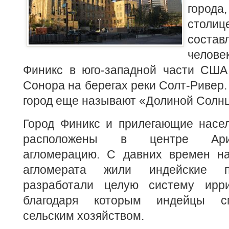
города
стол
состав
челов
Финикс в юго-западной части США
Сонора на берегах реки Солт-Ривер.
город еще называют «Долиной Солнц
Город Финикс и прилегающие насел
расположены в центре Ари
агломерацию. С давних времен на
агломерата жили индейские п
разработали целую систему ирри
благодаря которым индейцы см
сельским хозяйством.