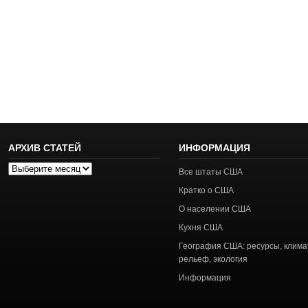
АРХИВ СТАТЕЙ
ИНФОРМАЦИЯ
Архив
Все штаты США
статей
Кратко о США
О населении США
Кухня США
География США: ресурсы, клима
рельеф, экология
Информация