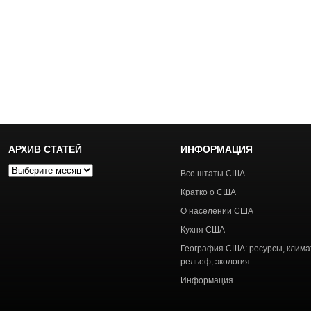
АРХИВ СТАТЕЙ
ИНФОРМАЦИЯ
Архив
Все штаты США
статей
Кратко о США
О населении США
Кухня США
География США: ресурсы, клима
рельеф, экология
Информация