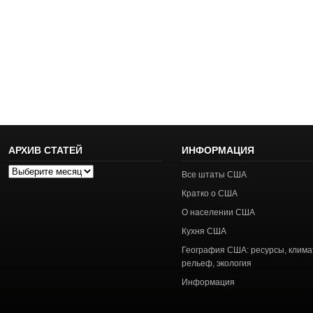
АРХИВ СТАТЕЙ
ИНФОРМАЦИЯ
Архив
Все штаты США
статей
Кратко о США
О населении США
Кухня США
География США: ресурсы, клима
рельеф, экология
Информация