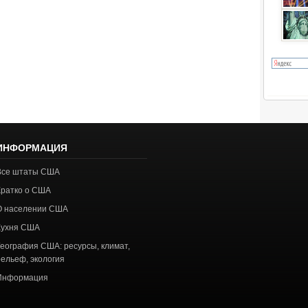
ИНФОРМАЦИЯ
Все штаты США
Кратко о США
О населении США
Кухня США
География США: ресурсы, климат,
рельеф, экология
Информация