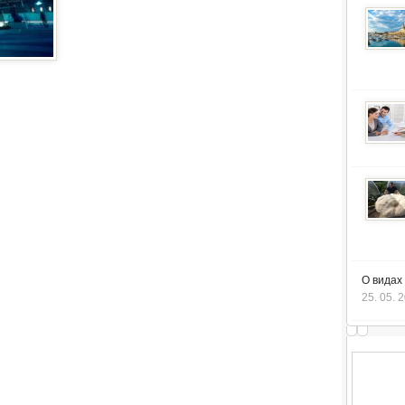
О видах
25. 05. 