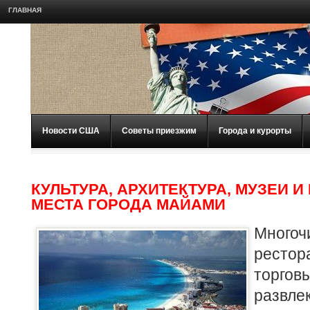
ГЛАВНАЯ
Новости США
Советы приезжим
Города и курорты
КУЛЬТУРА, АРХИТЕКТУРА, МУЗЕИ 
МЕСТА ГОРОДА МАЙАМИ
Многоч
ресто
торг
развле