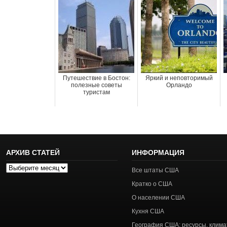
Путешествие в Бостон:
Яркий и неповторимый
полезные советы
Орландо
туристам
АРХИВ СТАТЕЙ
ИНФОРМАЦИЯ
Архив
Все штаты США
статей
Кратко о США
О населении США
Кухня США
География США: ресурсы, клима