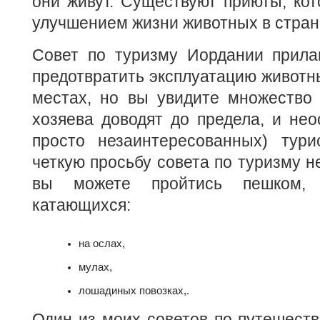
они живут. Существуют приюты, ко
улучшением жизни животных в стран
Совет по туризму Иордании прилаг
предотвратить эксплуатацию животны
местах, но вы увидите множество 
хозяева доводят до предела, и не
просто незаинтересованных) тури
четкую просьбу совета по туризму не
вы можете пройтись пешком, 
катающихся:
на ослах,
мулах,
лошадиных повозках,.
Один из моих советов по путешест