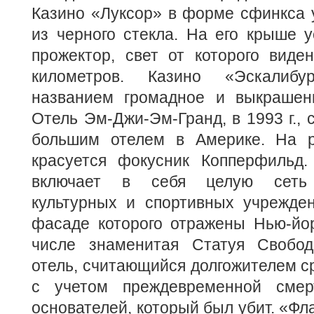
Казино «Луксор» в форме сфинкса 
из черного стекла. На его крыше 
прожектор, свет от которого виде
километров. Казино «Эскалиб
названием громадное и выкрашен
Отель Эм-Джи-Эм-Гранд, в 1993 г.,
большим отелем в Америке. На р
красуется фокусник Копперфильд.
включает в себя целую сеть р
культурных и спортивных учрежден
фасаде которого отражены Нью-йор
числе знаменитая Статуя Свобо
отель, считающийся долгожителем ср
с учетом преждевременной смер
основателей, который был убит. «Фл