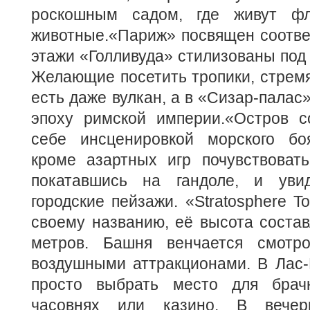
роскошным садом, где живут ф
животные.«Париж» посвящен соотве
этажи «Голливуда» стилизованы под
Желающие посетить тропики, стремя
есть даже вулкан, а в «Сизар-палас
эпоху римской империи.«Остров с
себе инсценировкой морского бо
кроме азартных игр почувствовать
покатавшись на гандоле, и увид
городские пейзажи. «Stratosphere T
своему названию, её высота состав
метров. Башня венчается смотр
воздушными аттракционами. В Лас-
просто выбрать место для брач
часовнях или казино. В вечер