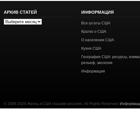
АРХИВ СТАТЕЙ
ИНФОРМАЦИЯ
Архив
Все штаты США
статей
Кратко о США
О населении США
Кухня США
География США: ресурсы, клима
рельеф, экология
Информация
© 2009-2026 Жизнь в США глазами россиян. All Rights Reserved.
Информац