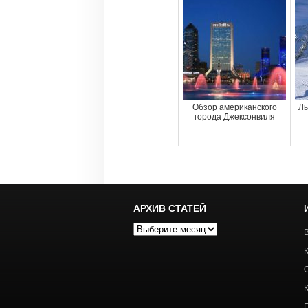
Обзор американского
Лы
города Джексонвиля
АРХИВ СТАТЕЙ
Архив
статей