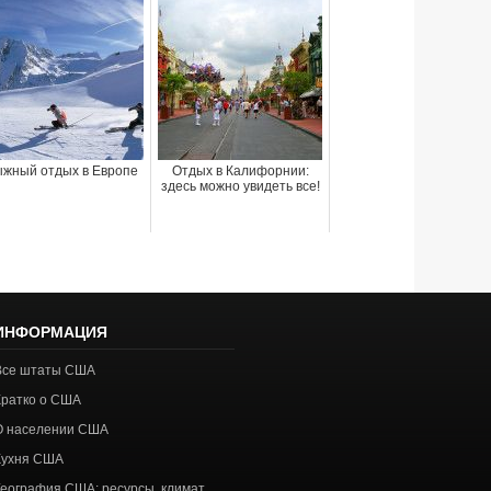
жный отдых в Европе
Отдых в Калифорнии:
здесь можно увидеть все!
ИНФОРМАЦИЯ
Все штаты США
Кратко о США
О населении США
Кухня США
География США: ресурсы, климат,