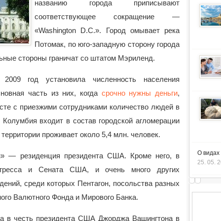
названию города приписывают
соответствующее сокращение —
«Washington D.C.». Город омывает река
Потомак, по юго-западную сторону города
ьные стороны граничат со штатом Мэриленд.
 2009 год установила численность населения
сновная часть из них, когда
срочно нужны деньги
,
сте с приезжими сотрудниками количество людей в
г Колумбия входит в состав городской агломерации
территории проживает около 5,4 млн. человек.
О видах
» — резиденция президента США. Кроме него, в
25. 05. 
нгресса и Сената США, и очень много других
дений, среди которых Пентагон, посольства разных
ого Валютного Фонда и Мирового Банка.
а в честь президента США Джорджа Вашингтона в