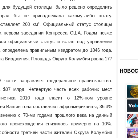
о для будущей столицы, было решено определить
торая бы не принадлежала какому-либо штату.
ставляет 260 км². Официальный статус столицы
а первом заседании Конгресса США. Годом позже
вой официальный статус и встал под управление
а определена правильным квадратом до 1846 года,
ата Вирджиния. Площадь Округа Колумбия равна 177
НОВОС
 части заправляет федеральное правительство.
а $97 млрд. Четвертую часть всех рабочих мест
атистика 2010 года гласит о 12%-ном уровне
лей Вашингтона составляют афроамериканцы, 36,3%
внению с 70-ми годами прошлого века на данный
ого происхождения снизилось примерно на 10%.
особности третьей части жителей Округа Колумбия