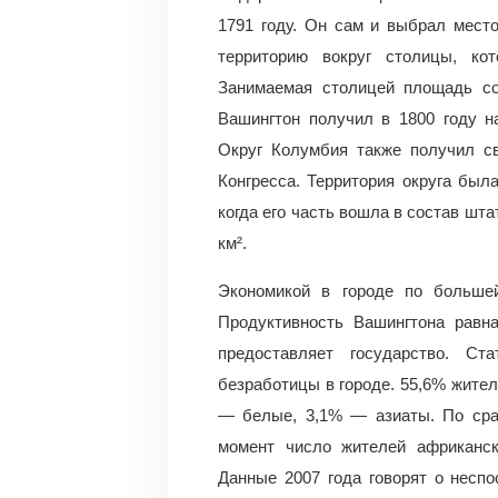
1791 году. Он сам и выбрал мест
территорию вокруг столицы, ко
Занимаемая столицей площадь со
Вашингтон получил в 1800 году н
Округ Колумбия также получил с
Конгресса. Территория округа был
когда его часть вошла в состав шт
км².
Экономикой в городе по большей
Продуктивность Вашингтона равн
предоставляет государство. Ст
безработицы в городе. 55,6% жите
— белые, 3,1% — азиаты. По сра
момент число жителей африканск
Данные 2007 года говорят о несп