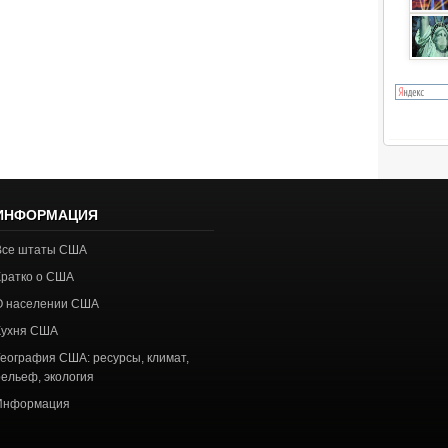
ИНФОРМАЦИЯ
Все штаты США
Кратко о США
О населении США
Кухня США
География США: ресурсы, климат,
рельеф, экология
Информация