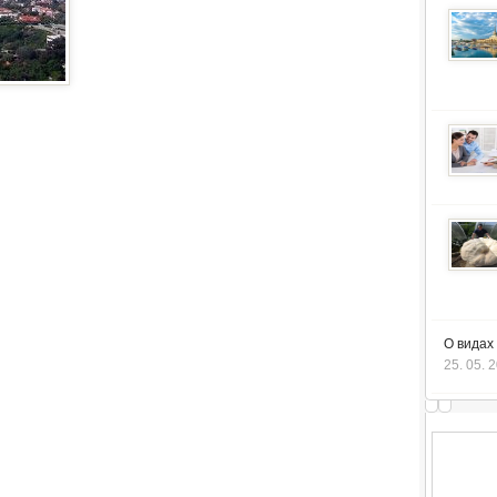
О видах
25. 05. 