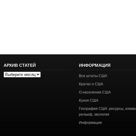
АРХИВ СТАТЕЙ
ИНФОРМАЦИЯ
Архив
Все штаты США
статей
Кратко о США
О населении США
Кухня США
География США: ресурсы, клима
рельеф, экология
Информация