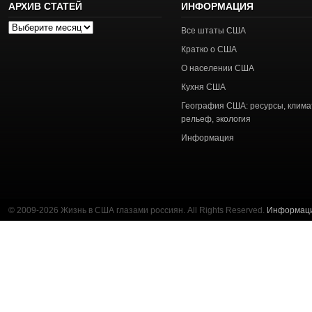
АРХИВ СТАТЕЙ
ИНФОРМАЦИЯ
Архив
Все штаты США
статей
Кратко о США
О населении США
Кухня США
География США: ресурсы, клима
рельеф, экология
Информация
© 2009-2026 Жизнь в США глазами россиян. All Rights Reserved.
Информац