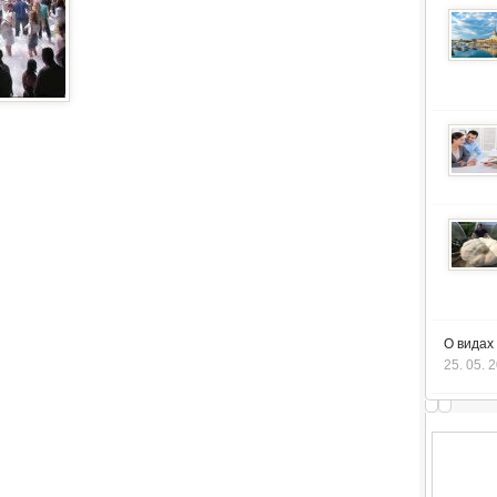
О видах
25. 05. 