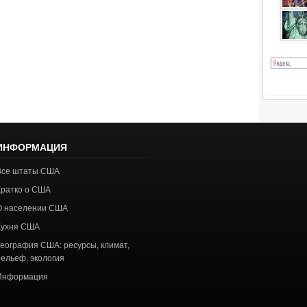
ИНФОРМАЦИЯ
Все штаты США
Кратко о США
О населении США
Кухня США
География США: ресурсы, климат,
рельеф, экология
Информация