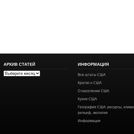
АРХИВ СТАТЕЙ
ИНФОРМАЦИЯ
Архив
Все штаты США
статей
Кратко о США
О населении США
Кухня США
География США: ресурсы, клима
рельеф, экология
Информация