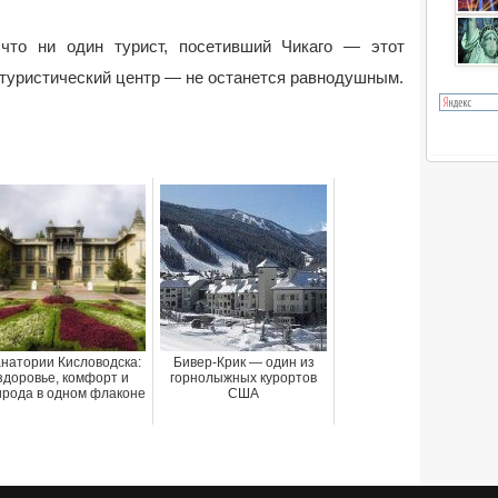
 что ни один турист, посетивший Чикаго — этот
 туристический центр — не останется равнодушным.
натории Кисловодска:
Бивер-Крик — один из
здоровье, комфорт и
горнолыжных курортов
ирода в одном флаконе
США