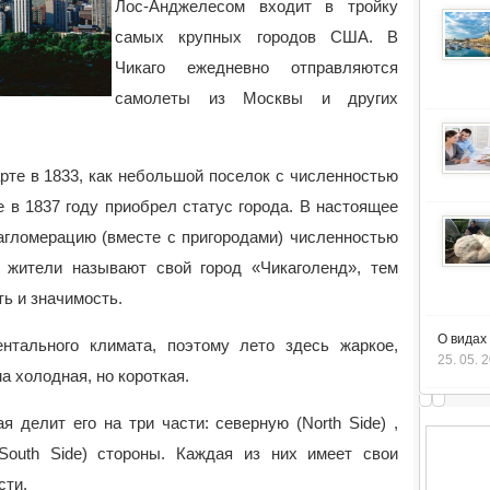
Лос-Анджелесом входит в тройку
самых крупных городов США.
В
Чикаго ежедневно отправляются
самолеты из Москвы и других
рте в 1833, как небольшой поселок с численностью
 в 1837 году приобрел статус города. В настоящее
агломерацию (вместе с пригородами) численностью
 жители называют свой город «Чикаголенд», тем
ь и значимость.
О видах
нтального климата, поэтому лето здесь жаркое,
25. 05. 
а холодная, но короткая.
ая делит его на три части: северную (North Side) ,
South Side) стороны. Каждая из них имеет свои
сти.