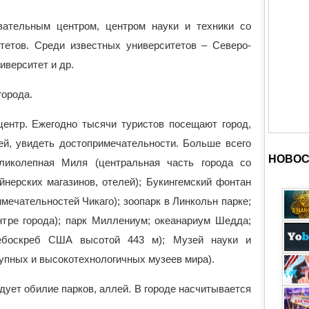
вательным центром, центром науки и техники со
тетов. Среди известных университетов – Северо-
иверситет и др.
города.
центр. Ежегодно тысячи туристов посещают город,
ей, увидеть достопримечательности. Больше всего
НОВОС
ликолепная Миля (центральная часть города со
йнерских магазинов, отелей); Букингемский фонтан
мечательностей Чикаго); зоопарк в Линкольн парке;
нтре города); парк Миллениум; океанариум Шедда;
ебоскреб США высотой 443 м); Музей науки и
упных и высокотехнологичных музеев мира).
ует обилие парков, аллей. В городе насчитывается