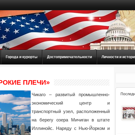
Города и курорты
Достопримечательности
Личности и истори
РОКИЕ ПЛЕЧИ»
Чикаго – развитый промышленно-
Последн
экономический центр и
транспортный узел, расположенный
на берегу озера Мичиган в штате
Иллинойс. Наряду с Нью-Йорком и