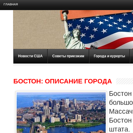
ГЛАВНАЯ
Новости США
Советы приезжим
Города и курорты
БОСТОН: ОПИСАНИЕ ГОРОДА
Бост
больш
Масс
Бостон
штата.