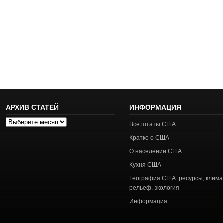
АРХИВ СТАТЕЙ
ИНФОРМАЦИЯ
Архив
Все штаты США
статей
Кратко о США
О населении США
Кухня США
География США: ресурсы, клима
рельеф, экология
Информация