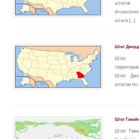
штатов 
Атлантиче
штата [...]
Штат Джор
Штат Д
территори
Штат Джо
штатом по сч
Штат Гавай
Штат Гава