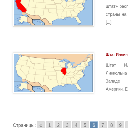
штат» рас
страны на 
[...]
Штат Иллин
Штат И
Линкольна
Западе 
Америки. Ег
Страницы:
«
1
2
3
4
5
6
7
8
9