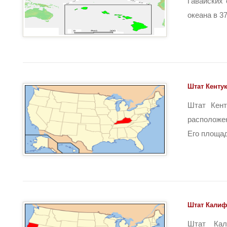
Гавайских 
океана в 370
Штат Кенту
Штат Кент
расположе
Его площадь
Штат Кали
Штат Кал