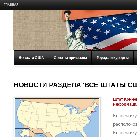
ГЛАВНАЯ
Новости США
Советы приезжим
Города и курорты
НОВОСТИ РАЗДЕЛА 'ВСЕ ШТАТЫ С
Штат Конне
информаци
Конне́кт
расположе
Коннектик