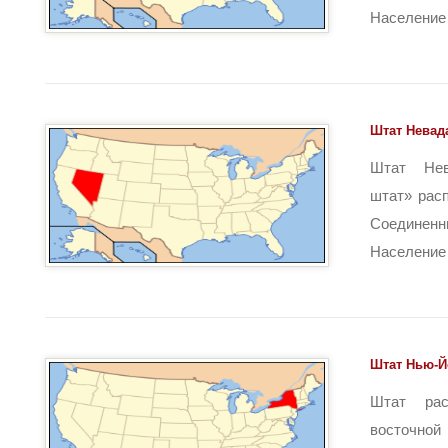
Население ш
Штат Невад
Штат Нев
штат» рас
Соединен
Население ш
Штат Нью-Й
Штат рас
восточно