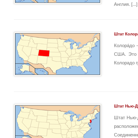
Англия. [...]
Штат Коло
Колора́до 
США. Это 
Колорадо гр
Штат Нью-Д
Штат Нью-
располож
Соединен