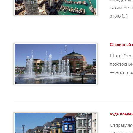
таким же 
этого [...]
Скалистый ш
Штат Юта 
просторны
— этот горо
Куда поеде
Отправля