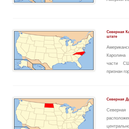
Северная К
штате
Америка
Каролина 
части С
признан гор
Северная Д
Северн
распол
централь