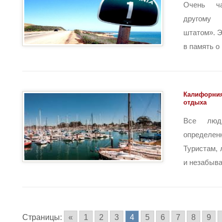
Очень ч
другому
штатом». Э
в память о [
Калифорния
отдыха
Все люд
определ
Туристам,
и незабыва
Страницы:
«
1
2
3
4
5
6
7
8
9