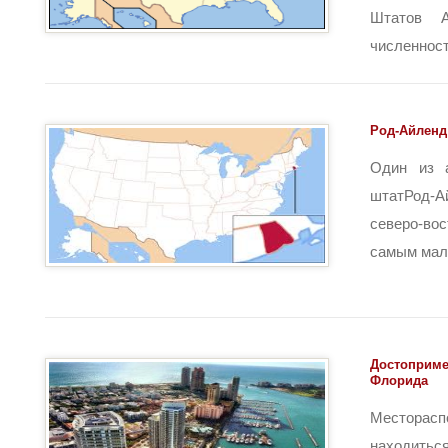
Штатов А
численность
Род-Айленд
Один из 
штатРод-
северо-в
самым мале
Достоприме
Флорида
Месторасп
находиться