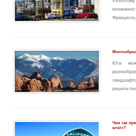
«Золотому 
возможн
Франциско, н
Многообраз
Юта мож
разнооб
ландшафт
решили посе
Чем так пр
штат»?