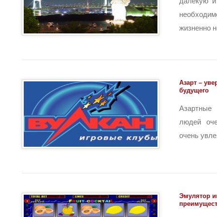
далекую и
необход
жизненно н
Азарт – уве
будущего
Азартные 
людей оче
очень увлек
Эмулятор и
преимущес