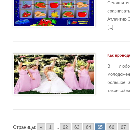
Сегодня и
сравниват
Атлантик-
[...]
Как провод
В любо
молодож
большое з
такое событ
Страницы:
«
1
...
62
63
64
65
66
67