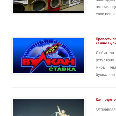
американц
свои вещи 
Провести п
казино Вул
Любители
регулярно
мира гем
буквально вс
Как подгот
Отправля