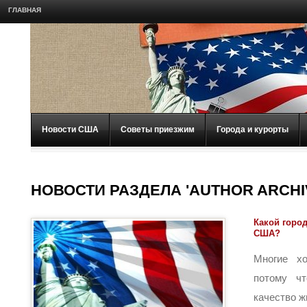
ГЛАВНАЯ
Новости США
Советы приезжим
Города и курорты
НОВОСТИ РАЗДЕЛА 'AUTHOR ARCHI
Какой город
США?
Многие х
потому ч
качество жи