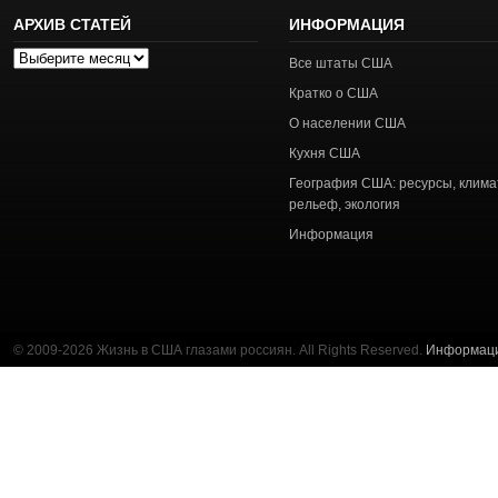
АРХИВ СТАТЕЙ
ИНФОРМАЦИЯ
Архив
Все штаты США
статей
Кратко о США
О населении США
Кухня США
География США: ресурсы, клима
рельеф, экология
Информация
© 2009-2026 Жизнь в США глазами россиян. All Rights Reserved.
Информац