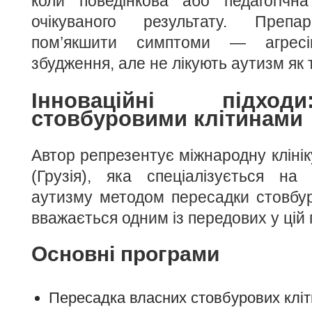
коли поведінкова або педагогічн
очікуваного результату. Препа
пом’якшити симптоми — агресію,
збудження, але не лікують аутизм як 
Інноваційні підход
стовбуровими клітинами
Автор репрезентує міжнародну клінік
(Грузія), яка спеціалізується на 
аутизму методом пересадки стовбур
вважається одним із передових у цій г
Основні програми
Пересадка власних стовбурових кліти