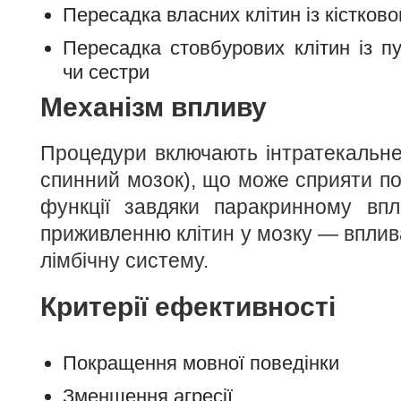
Пересадка власних клітин із кістково
Пересадка стовбурових клітин із пу
чи сестри
Механізм впливу
Процедури включають інтратекальне 
спинний мозок), що може сприяти п
функції завдяки паракринному впл
приживленню клітин у мозку — вплива
лімбічну систему.
Критерії ефективності
Покращення мовної поведінки
Зменшення агресії