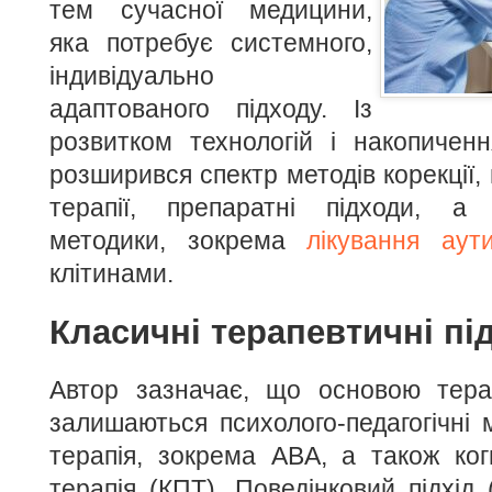
тем сучасної медицини,
яка потребує системного,
індивідуально
адаптованого підходу.
Із
розвитком технологій і накопичен
розширився спектр методів корекції,
терапії, препаратні підходи, а 
методики, зокрема
лікування аут
клітинами.
Класичні терапевтичні пі
Автор зазначає, що основою терап
залишаються психолого-педагогічні 
терапія, зокрема ABA, а також когн
терапія (КПТ). Поведінковий підхід