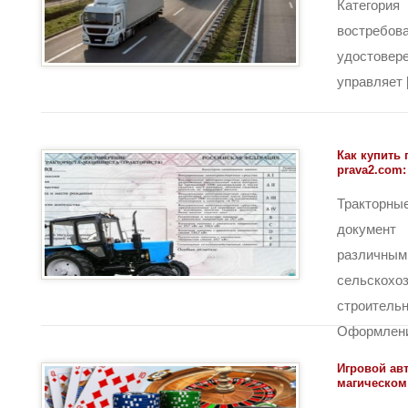
Категория
востребо
удостов
управляет [.
Как купить 
prava2.com
Тракторны
докуме
разли
сельск
строите
Оформление
Игровой авт
магическом