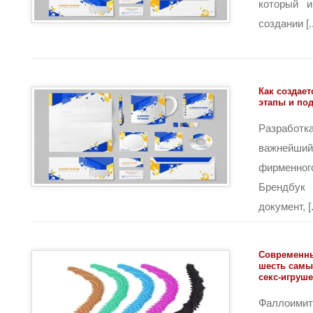
который и
создании [..
Как создае
этапы и по
Разрабо
важнейши
фирменн
Брендбук
документ, [.
Современн
шесть самы
секс-игруше
Фаллоим