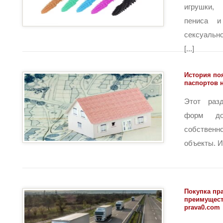
игрушки
пениса и
сексуальн
[...]
История по
паспортов 
Этот раз
форм до
собстве
объекты. И
Покупка пра
преимущест
prava0.com