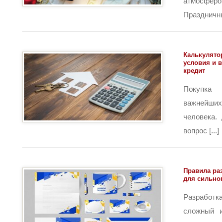
атмосфе
Праздничны
Калькулятор
условия и 
кредит
Покупк
важнейш
человека.
вопрос [...]
Правила ра
для сильно
Разрабо
сложный и