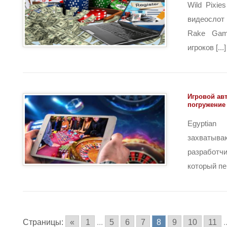
Wild Pixi
видеосло
Rake Gami
игроков [...]
Игровой авт
погружение
Egypti
захваты
разработ
который пер
Страницы:
«
1
...
5
6
7
8
9
10
11
.