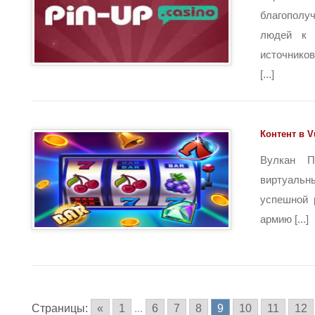
благополу
людей к 
источнико
[...]
Контент в V
Вулкан П
виртуальн
успешной 
армию [...]
Страницы:
«
1
...
6
7
8
9
10
11
12