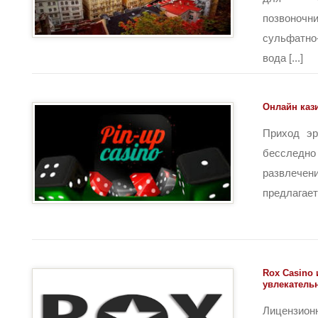
позвоночн
сульфатно
вода [...]
Онлайн каз
Приход эр
бесследно
развлеч
предлагаетс
Rox Casino 
увлекатель
Лицензион